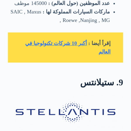
عدد الموظفين (حول العالم) :
145000 موظف
ماركات السيارات المملوكة لها :
SAIC , Maxus
, Roewe ,Nanjing , MG
إقرأ أيضا :
أكبر 10 شركات تكنولوجيا في
العالم
9. ستيلانتس