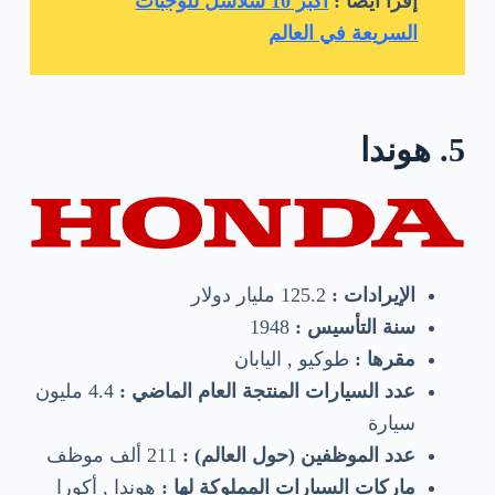
إقرأ أيضا :
أكبر 10 سلاسل للوجبات
السريعة في العالم
5. هوندا
الإيرادات :
125.2 مليار دولار
سنة التأسيس :
1948
مقرها :
طوكيو , اليابان
عدد السيارات المنتجة العام الماضي :
4.4 مليون
سيارة
عدد الموظفين (حول العالم) :
211 ألف موظف
ماركات السيارات المملوكة لها :
هوندا , أكورا