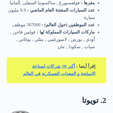
مقرها :
فولفسبورغ , ساكسونيا السفلى ,ألمانيا
عدد السيارات المنتجة العام الماضي :
8.9 مليون
سيارة
عدد الموظفين (حول العالم) :
307000 موظف
ماركات السيارات المملوكة لها :
فولس فاجن ,
أودي , بورش , لامبورغيني , بنتلي , بوغاتي ,
سيات , سكودا , مان
إقرأ أيضا :
أكبر 10 شركات لصناعة
الاسلحة و المعدات العسكرية في العالم
2. تويوتا