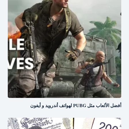
أفضل الألعاب مثل PUBG لهواتف أندرويد و أيفون