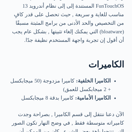
FunTouchOS المستندة إلى إلى نظام أندرويد 13
مناسب للغاية و سريعة , حيث تحصل على قدر كافٍ
من التخصيص والحد الأدنى من برامج المثبتة مسبقًا
(bloatware) التي يمكنك إلغاء تثبيتها , بشكل عام يجب
أن أقول إن تجربة واجهة المستخدم نظيفة جدًا.
الكاميرات
الكاميرا الخلفية:
كاميرا مزدوجة (50 ميجابكسل
+ 2 ميجابكسل للعمق)
الكاميرا الأمامية:
كاميرا بدقة 8 ميجابكسل
الآن دعنا ننتقل إلى قسم الكاميرا , بصراحة وجدت
كاميراته متوسطة فقط , في وضح النهار تكون الصور
التي تنتجها باهة بعض الشيء , كان من الممكن أن