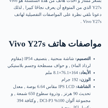
بسعر ممتاز و أحدث هاتف من هذه السلسلة هو Vivo
Y27s الذي من المتوقع أن يعرف نجاحًا كبيرا , لذلك
دعونا نلقي نظرة على المواصفات التفصيلية لهاتف
Vivo Y27s .
مواصفات هاتف Vivo Y27s
التصميم:
شاشة منحنية , بتصنيف IP54 (مقاوم
لرذاذ الماء) , و حواف مسطحة وجسم بلاستيكي
الأبعاد:
164×76.1×8.1 ملم
الوزن:
192 جرام
الشاشة:
IPS LCD مقاس 6.64 بوصة , معدل
تحديث 90 هرتز , وذروة سطوع 650 شمعة , و
مجموعة ألوان 100% DCI-P3 , وكثافة 394
بكسل لكل بوصة