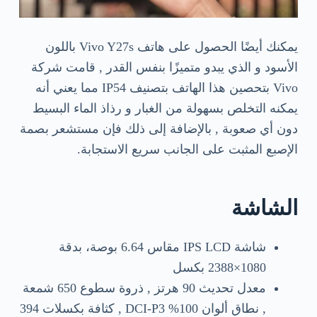
يمكنك أيضًا الحصول على هاتف Vivo Y27s باللون
الأسود و الذي يبدو متميزًا بنفس القدر , قامت شركة
Vivo بتحصين هذا الهاتف بتصنيف IP54 مما يعني أنه
يمكنه التخلص بسهولة من الغبار و رذاذ الماء البسيط
دون أي صعوبة , بالإضافة إلى ذلك فإن مستشعر بصمة
الإصبع المثبت على الجانب سريع الاستجابة.
الشاشة
شاشة IPS LCD مقاس 6.64 بوصة، بدقة
1080×2388 بكسل
معدل تحديث 90 هرتز , ذروة سطوع 650 شمعة
, نطاق ألوان 100% DCI-P3 , كثافة بكسلات 394